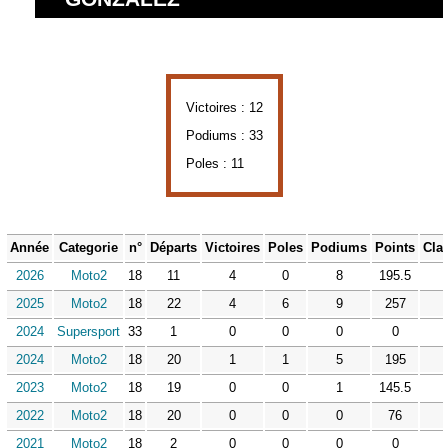
Victoires : 12
Podiums : 33
Poles : 11
Année
Categorie
n°
Départs
Victoires
Poles
Podiums
Points
Cla
2026
Moto2
18
11
4
0
8
195.5
2025
Moto2
18
22
4
6
9
257
2024
Supersport
33
1
0
0
0
0
2024
Moto2
18
20
1
1
5
195
2023
Moto2
18
19
0
0
1
145.5
2022
Moto2
18
20
0
0
0
76
2021
Moto2
18
2
0
0
0
0