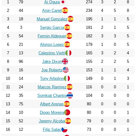
2021
1
79
Ai Ogura
274
3
2
8
2022
2
44
Aron Canet
234
4
5
8
3
18
Manuel Gonzalez
195
1
1
5
2023
4
3
Sergio Garcia
191
2
1
5
2024
5
54
Fermin Aldeguer
182
3
3
5
2025
6
21
Alonso Lopez
179
1
0
5
2026
7
13
Celestino Vietti
165
3
2
4
8
96
Jake Dixon
155
2
2
5
9
16
Joe Roberts
153
1
1
4
10
14
Tony Arbolino
149
0
1
3
11
24
Marcos Ramirez
116
0
0
1
12
35
Somkiat Chantra
104
0
0
0
13
75
Albert Arenas
80
0
0
0
14
10
Diogo Moreira
80
0
0
1
15
52
Jeremy Alcoba
79
0
0
0
16
12
Filip Salac
73
0
0
1