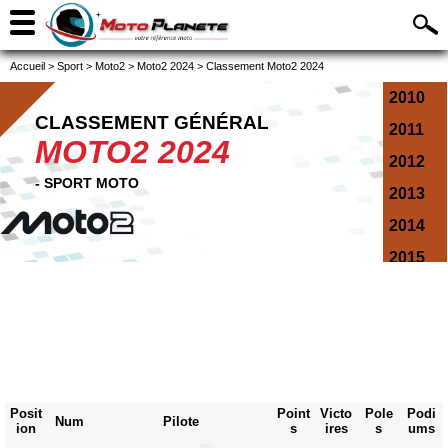
Accueil
>
Sport
>
Moto2
>
Moto2 2024
>
Classement Moto2 2024
2010
CLASSEMENT GÉNÉRAL
2011
MOTO2 2024
2012
- SPORT MOTO
2013
2014
2015
2016
2017
2018
2019
Posit
Point
Victo
Pole
Podi
2020
Num
Pilote
ion
s
ires
s
ums