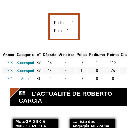
Podiums : 1
Poles : 1
Année
Categorie
n°
Départs
Victoires
Poles
Podiums
Points
Cla
2026
Supersport
37
15
0
0
1
119
2025
Supersport
37
14
0
1
0
75
2024
Moto2
31
2
0
0
0
0
L'ACTUALITÉ DE ROBERTO
GARCIA
MotoGP, SBK &
La liste des
MXGP 2026 : Le
engagés au 77ème