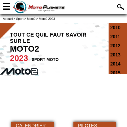
Accueil
>
Sport
>
Moto2
>
Moto2 2023
2010
TOUT CE QUIL FAUT SAVOIR
2011
SUR LE
2012
MOTO2
2013
2023
- SPORT MOTO
2014
2015
2016
2017
2018
2019
2020
CALENDRIER
PILOTES