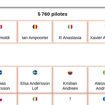
5 760 pilotes
moldi
Ian Ampoorter
R Anastasia
Xavier
ias
Elsa Andersson
Kristian
Ales
rsson
Lof
Andreev
Andr