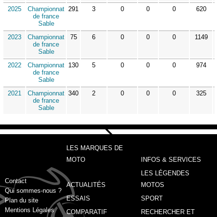
2025
Championnat
291
3
0
0
0
620
de france
Sable
2023
Championnat
75
6
0
0
0
1149
de france
Sable
2022
Championnat
130
5
0
0
0
974
de france
Sable
2021
Championnat
340
2
0
0
0
325
de france
Sable
LES MARQUES DE
MOTO
INFOS & SERVICES
LES LÉGENDES
Contact
ACTUALITÉS
MOTOS
Qui sommes-nous ?
ESSAIS
SPORT
Plan du site
Mentions Légales
COMPARATIF
RECHERCHER ET