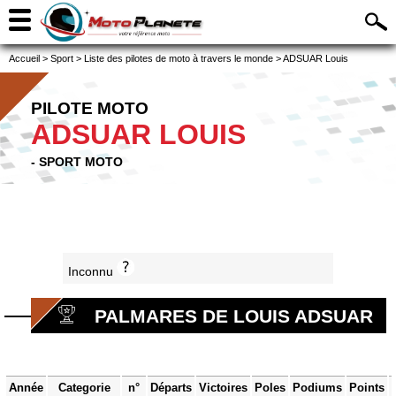
Accueil
>
Sport
>
Liste des pilotes de moto à travers le monde
>
ADSUAR Louis
PILOTE MOTO
ADSUAR LOUIS
- SPORT MOTO
Inconnu
PALMARES DE LOUIS ADSUAR
Année
Categorie
n°
Départs
Victoires
Poles
Podiums
Points