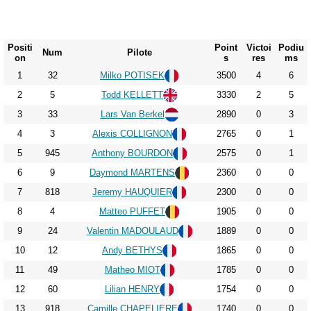
Positi
Point
Victoi
Podiu
Num
Pilote
on
s
res
ms
1
32
Milko POTISEK
3500
4
6
2
5
Todd KELLETT
3330
2
5
3
33
Lars Van Berkel
2890
0
3
4
3
Alexis COLLIGNON
2765
0
1
5
945
Anthony BOURDON
2575
0
1
6
9
Daymond MARTENS
2360
0
0
7
818
Jeremy HAUQUIER
2300
0
0
8
4
Matteo PUFFET
1905
0
0
9
24
Valentin MADOULAUD
1889
0
0
10
12
Andy BETHYS
1865
0
0
11
49
Matheo MIOT
1785
0
0
12
60
Lilian HENRY
1754
0
0
13
918
Camille CHAPELIERE
1740
0
0