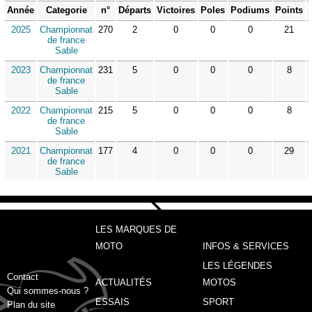
Année
Categorie
n°
Départs
Victoires
Poles
Podiums
Points
2025
Championnat
270
2
0
0
0
21
de france
Sable
2023
Championnat
231
5
0
0
0
8
de france
Sable
2022
Championnat
215
5
0
0
0
8
de france
Sable
2021
Championnat
177
4
0
0
0
29
de france
Sable
LES MARQUES DE
MOTO
INFOS & SERVICES
LES LÉGENDES
Contact
ACTUALITÉS
MOTOS
Qui sommes-nous ?
ESSAIS
SPORT
Plan du site