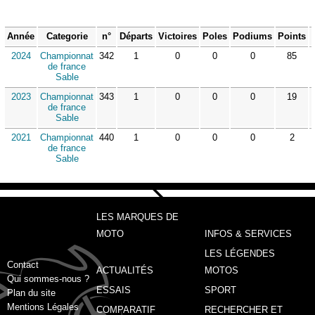
Année
Categorie
n°
Départs
Victoires
Poles
Podiums
Points
2024
Championnat
342
1
0
0
0
85
de france
Sable
2023
Championnat
343
1
0
0
0
19
de france
Sable
2021
Championnat
440
1
0
0
0
2
de france
Sable
LES MARQUES DE
MOTO
INFOS & SERVICES
LES LÉGENDES
Contact
ACTUALITÉS
MOTOS
Qui sommes-nous ?
ESSAIS
SPORT
Plan du site
Mentions Légales
COMPARATIF
RECHERCHER ET