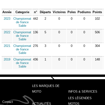
Année
Categorie
n°
Départs
Victoires
Poles
Podiums
Points
2023
Championnat
442
2
0
0
0
102
de france
Sable
2022
Championnat
136
5
0
0
0
506
de france
Sable
2021
Championnat
276
3
0
0
0
304
de france
Sable
2019
Championnat
436
1
0
0
0
148
de france
Sable
LES MARQUES DE
MOTO
INFOS & SERVICES
LES LÉGENDES
Contact
ACTUALITÉS
MOTOS