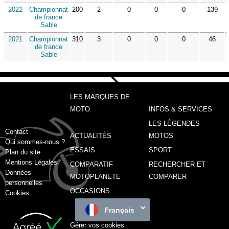
2022
Championnat
200
2
0
0
0
139
de france
Sable
2021
Championnat
310
3
0
0
0
46
de france
Sable
LES MARQUES DE
MOTO
INFOS & SERVICES
LES LÉGENDES
Contact
ACTUALITÉS
MOTOS
Qui sommes-nous ?
ESSAIS
SPORT
Plan du site
Mentions Légales
COMPARATIF
RECHERCHER ET
Données
MOTOPLANETE
COMPARER
personnelles
OCCASIONS
Cookies
Français
Gérer vos cookies