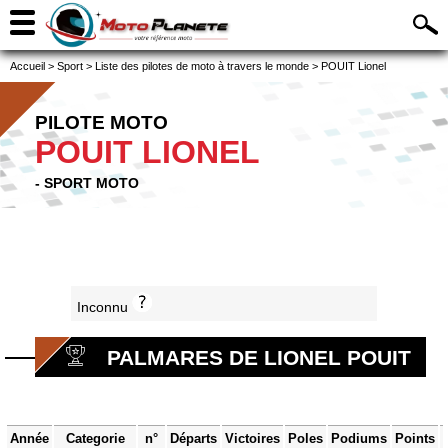
Accueil
>
Sport
>
Liste des pilotes de moto à travers le monde
>
POUIT Lionel
PILOTE MOTO
POUIT LIONEL
- SPORT MOTO
Inconnu
PALMARES DE LIONEL POUIT
Année
Categorie
n°
Départs
Victoires
Poles
Podiums
Points