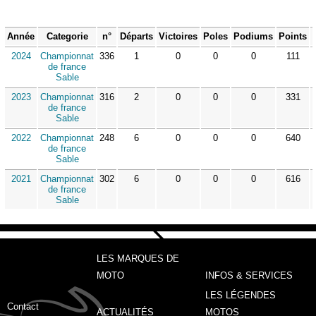
Année
Categorie
n°
Départs
Victoires
Poles
Podiums
Points
2024
Championnat
336
1
0
0
0
111
de france
Sable
2023
Championnat
316
2
0
0
0
331
de france
Sable
2022
Championnat
248
6
0
0
0
640
de france
Sable
2021
Championnat
302
6
0
0
0
616
de france
Sable
LES MARQUES DE
MOTO
INFOS & SERVICES
LES LÉGENDES
Contact
ACTUALITÉS
MOTOS