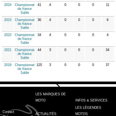
2024
Championnat
41
4
0
0
0
11
de france
Sable
2023
Championnat
36
4
0
0
0
6
de france
Sable
2022
Championnat
34
4
0
0
0
4
de france
Sable
2021
Championnat
44
3
0
0
0
34
de france
Sable
2019
Championnat
125
3
0
0
0
37
de france
Sable
LES MARQUES DE
MOTO
INFOS & SERVICES
LES LÉGENDES
Contact
ACTUALITÉS
MOTOS