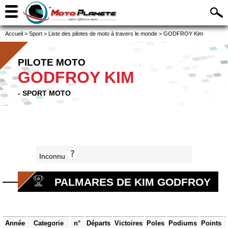
Accueil
>
Sport
>
Liste des pilotes de moto à travers le monde
>
GODFROY Kim
PILOTE MOTO
GODFROY KIM
- SPORT MOTO
Inconnu
PALMARES DE KIM GODFROY
Année
Categorie
n°
Départs
Victoires
Poles
Podiums
Points