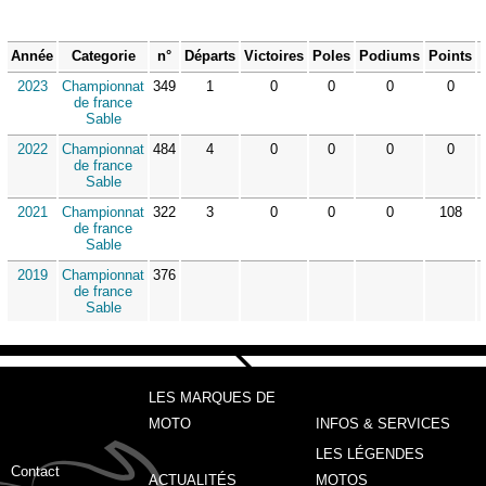
Année
Categorie
n°
Départs
Victoires
Poles
Podiums
Points
2023
Championnat
349
1
0
0
0
0
de france
Sable
2022
Championnat
484
4
0
0
0
0
de france
Sable
2021
Championnat
322
3
0
0
0
108
de france
Sable
2019
Championnat
376
de france
Sable
LES MARQUES DE
MOTO
INFOS & SERVICES
LES LÉGENDES
Contact
ACTUALITÉS
MOTOS