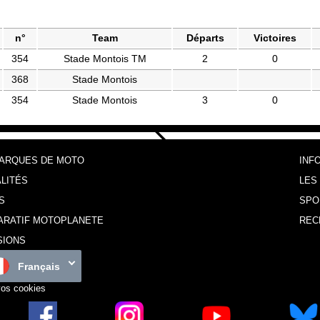
n°
Team
Départs
Victoires
354
Stade Montois TM
2
0
368
Stade Montois
354
Stade Montois
3
0
MARQUES DE MOTO
INF
LITÉS
LES
S
SPO
ARATIF MOTOPLANETE
REC
SIONS
Français
vos cookies