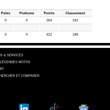
Poles
Podiums
Points
Classement
0
0
264
181
0
0
322
186
OS & SERVICES
 LÉGENDES MOTOS
RT
HERCHER ET COMPARER