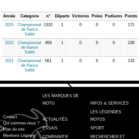
Année
Categorie
n°
Départs
Victoires
Poles
Podiums
Points
2025
Championnat
1310
1
0
0
0
172
de france
Sable
2022
Championnat
459
1
0
0
0
138
de france
Sable
2021
Championnat
561
1
0
0
0
133
de france
Sable
LES MARQUES DE
MOTO
INFOS & SERVICES
LES LÉGENDES
Contact
ACTUALITÉS
MOTOS
Qui sommes-nous ?
ESSAIS
SPORT
Plan du site
Mentions Légales
COMPARATIF
RECHERCHER ET