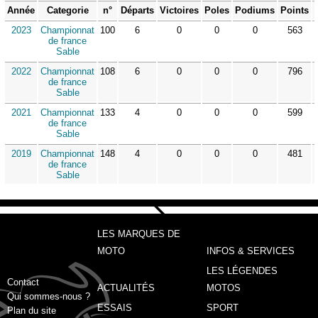
Année
Categorie
n°
Départs
Victoires
Poles
Podiums
Points
2023
Championnat
100
6
0
0
0
563
de france
Sable
2022
Championnat
108
6
0
0
0
796
de france
Sable
2021
Championnat
133
4
0
0
0
599
de france
Sable
2019
Championnat
148
4
0
0
0
481
de france
Sable
LES MARQUES DE
MOTO
INFOS & SERVICES
LES LÉGENDES
Contact
ACTUALITÉS
MOTOS
Qui sommes-nous ?
ESSAIS
SPORT
Plan du site