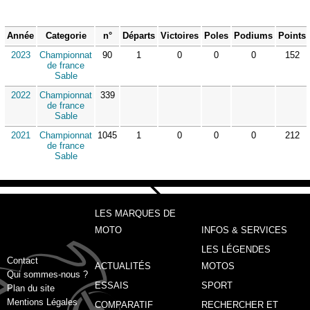
Année
Categorie
n°
Départs
Victoires
Poles
Podiums
Points
2023
Championnat
90
1
0
0
0
152
de france
Sable
2022
Championnat
339
de france
Sable
2021
Championnat
1045
1
0
0
0
212
de france
Sable
LES MARQUES DE
MOTO
INFOS & SERVICES
LES LÉGENDES
Contact
ACTUALITÉS
MOTOS
Qui sommes-nous ?
ESSAIS
SPORT
Plan du site
Mentions Légales
COMPARATIF
RECHERCHER ET