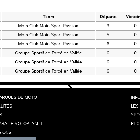
Team
Départs
Victoi
Moto Club Moto Sport Passion
3
0
Moto Club Moto Sport Passion
5
0
Moto Club Moto Sport Passion
6
0
Groupe Sportif de Torcé en Vallée
6
0
Groupe Sportif de Torcé en Vallée
6
0
Groupe Sportif de Torcé en Vallée
6
0
MARQUES DE MOTO
INF
LITÉS
LES
S
SPO
ARATIF MOTOPLANETE
REC
SIONS