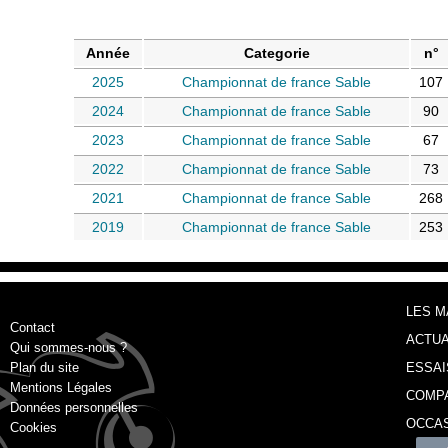
Année
Categorie
n°
2025
Championnat de france Sable
107
2024
Championnat de france Sable
90
2023
Championnat de france Sable
67
2022
Championnat de france Sable
73
2021
Championnat de france Sable
268
2019
Championnat de france Sable
253
LES 
Contact
ACTUA
Qui sommes-nous ?
Plan du site
ESSAI
Mentions Légales
COMP
Données personnelles
OCCA
Cookies