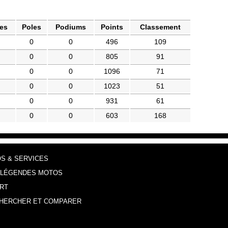
res
Poles
Podiums
Points
Classement
0
0
496
109
0
0
805
91
0
0
1096
71
0
0
1023
51
0
0
931
61
0
0
603
168
OS & SERVICES
 LÉGENDES MOTOS
RT
HERCHER ET COMPARER