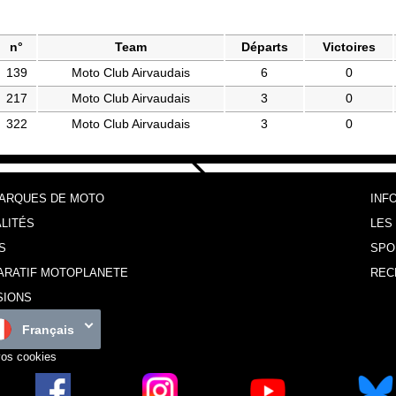
n°
Team
Départs
Victoires
139
Moto Club Airvaudais
6
0
217
Moto Club Airvaudais
3
0
322
Moto Club Airvaudais
3
0
MARQUES DE MOTO
INF
LITÉS
LES
S
SPO
ARATIF MOTOPLANETE
REC
SIONS
Français
vos cookies