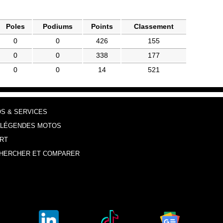
Poles
Podiums
Points
Classement
0
0
426
155
0
0
338
177
0
0
14
521
OS & SERVICES
 LÉGENDES MOTOS
RT
HERCHER ET COMPARER