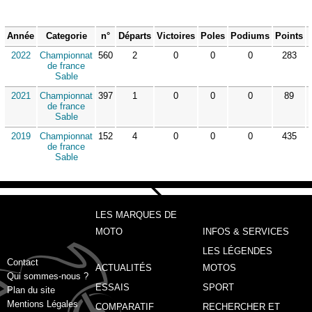
Année
Categorie
n°
Départs
Victoires
Poles
Podiums
Points
2022
Championnat
560
2
0
0
0
283
de france
Sable
2021
Championnat
397
1
0
0
0
89
de france
Sable
2019
Championnat
152
4
0
0
0
435
de france
Sable
LES MARQUES DE
MOTO
INFOS & SERVICES
LES LÉGENDES
Contact
ACTUALITÉS
MOTOS
Qui sommes-nous ?
ESSAIS
SPORT
Plan du site
Mentions Légales
COMPARATIF
RECHERCHER ET