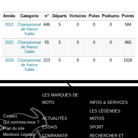
Année
Categorie
n°
Départs
Victoires
Poles
Podiums
Points
2022
Championnat
446
5
0
0
0
584
de france
Sable
2021
Championnat
55
5
0
0
0
966
de france
Sable
2019
Championnat
223
5
0
0
0
1028
de france
Sable
LES MARQUES DE
MOTO
INFOS & SERVICES
LES LÉGENDES
Contact
ACTUALITÉS
MOTOS
Qui sommes-nous ?
ESSAIS
SPORT
Plan du site
Mentions Légales
COMPARATIF
RECHERCHER ET