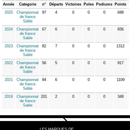
Année
Categorie
n°
Départs
Victoires
Poles
Podiums
Points
2025
Championnat
97
4
0
0
0
688
de france
Sable
2024
Championnat
67
6
0
0
0
936
de france
Sable
2023
Championnat
82
7
0
0
0
1312
de france
Sable
2022
Championnat
56
5
0
0
0
917
de france
Sable
2021
Championnat
94
6
0
0
0
1109
de france
Sable
2019
Championnat
201
2
0
0
0
348
de france
Sable
LES MARQUES DE