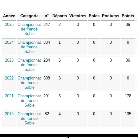
Année
Categorie
n°
Départs
Victoires
Poles
Podiums
Points
2025
Championnat
347
2
0
0
0
36
de france
Sable
2024
Championnat
334
1
0
0
0
0
de france
Sable
2023
Championnat
234
5
0
0
0
36
de france
Sable
2022
Championnat
308
3
0
0
0
0
de france
Sable
2021
Championnat
201
5
0
0
0
178
de france
Sable
2019
Championnat
82
4
0
0
0
135
de france
Sable