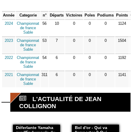
Année
Categorie
n°
Départs
Victoires
Poles
Podiums
Points
2024
Championnat
56
10
0
0
0
1124
de france
Sable
2023
Championnat
53
7
0
0
0
1504
de france
Sable
2022
Championnat
54
6
0
0
0
1192
de france
Sable
2021
Championnat
311
6
0
0
0
1141
de france
Sable
L'ACTUALITÉ DE JEAN
COLLIGNON
Déferlante Yamaha
Bol d'or - Qui va