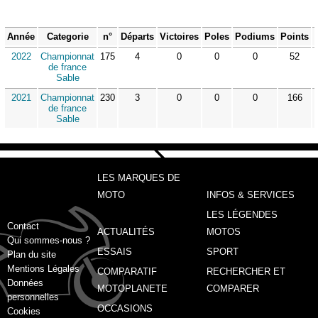
Année
Categorie
n°
Départs
Victoires
Poles
Podiums
Points
2022
Championnat
175
4
0
0
0
52
de france
Sable
2021
Championnat
230
3
0
0
0
166
de france
Sable
LES MARQUES DE
MOTO
INFOS & SERVICES
LES LÉGENDES
Contact
ACTUALITÉS
MOTOS
Qui sommes-nous ?
ESSAIS
SPORT
Plan du site
Mentions Légales
COMPARATIF
RECHERCHER ET
Données
MOTOPLANETE
COMPARER
personnelles
OCCASIONS
Cookies