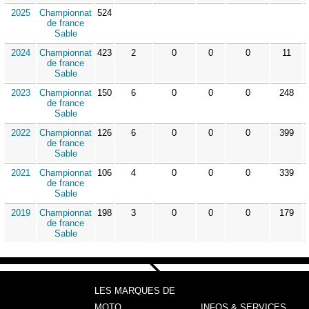
2025
Championnat
524
de france
Sable
2024
Championnat
423
2
0
0
0
11
de france
Sable
2023
Championnat
150
6
0
0
0
248
de france
Sable
2022
Championnat
126
6
0
0
0
399
de france
Sable
2021
Championnat
106
4
0
0
0
339
de france
Sable
2019
Championnat
198
3
0
0
0
179
de france
Sable
LES MARQUES DE
MOTO
INFOS & SERVICES