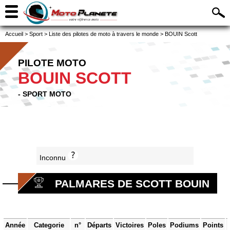
Accueil
>
Sport
>
Liste des pilotes de moto à travers le monde
>
BOUIN Scott
PILOTE MOTO
BOUIN SCOTT
- SPORT MOTO
Inconnu
PALMARES DE SCOTT BOUIN
Année
Categorie
n°
Départs
Victoires
Poles
Podiums
Points