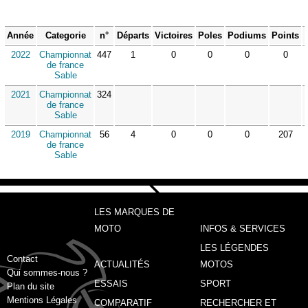
Année
Categorie
n°
Départs
Victoires
Poles
Podiums
Points
2022
Championnat
447
1
0
0
0
0
de france
Sable
2021
Championnat
324
de france
Sable
2019
Championnat
56
4
0
0
0
207
de france
Sable
LES MARQUES DE
MOTO
INFOS & SERVICES
LES LÉGENDES
Contact
ACTUALITÉS
MOTOS
Qui sommes-nous ?
ESSAIS
SPORT
Plan du site
Mentions Légales
COMPARATIF
RECHERCHER ET