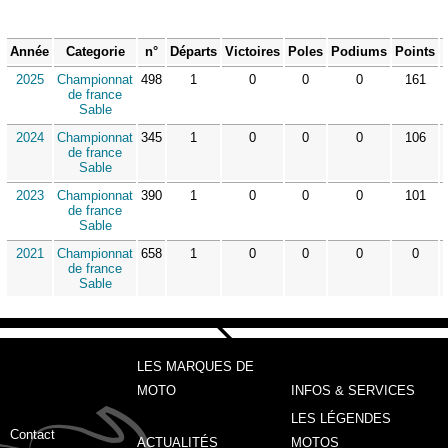
Année
Categorie
n°
Départs
Victoires
Poles
Podiums
Points
2025
Championnat
498
1
0
0
0
161
de france
Sable
2024
Championnat
345
1
0
0
0
106
de france
Sable
2023
Championnat
390
1
0
0
0
101
de france
Sable
2021
Championnat
658
1
0
0
0
0
de france
Sable
LES MARQUES DE
MOTO
INFOS & SERVICES
LES LÉGENDES
Contact
ACTUALITÉS
MOTOS