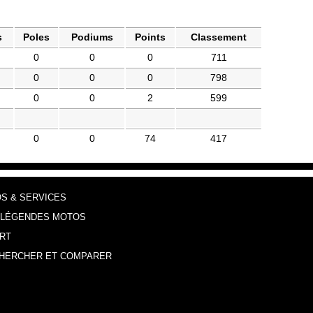
s
Poles
Podiums
Points
Classement
0
0
0
711
0
0
0
798
0
0
2
599
0
0
74
417
OS & SERVICES
 LÉGENDES MOTOS
RT
HERCHER ET COMPARER