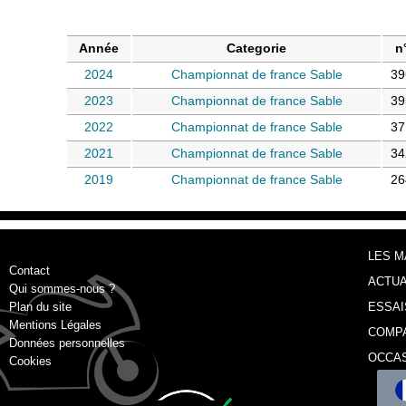
Année
Categorie
n
2024
Championnat de france Sable
39
2023
Championnat de france Sable
39
2022
Championnat de france Sable
37
2021
Championnat de france Sable
34
2019
Championnat de france Sable
26
LES 
Contact
ACTUA
Qui sommes-nous ?
Plan du site
ESSAI
Mentions Légales
COMP
Données personnelles
OCCA
Cookies