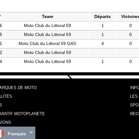
°
Team
Départs
Victoire
6
Moto Club du Littoral 59
1
0
5
Moto Club du Littoral 59
1
0
1
Moto Club du Littoral 59 GAS
4
0
2
Moto Club du Littoral 59
4
Moto Club du Littoral 59
1
0
MARQUES DE MOTO
INF
LITÉS
LES
S
SPO
ARATIF MOTOPLANETE
REC
SIONS
Français