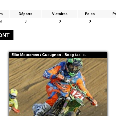
am
Départs
Victoires
Poles
P
M
3
0
0
ONT
Elite Motocross / Gueugnon - Boog facile.