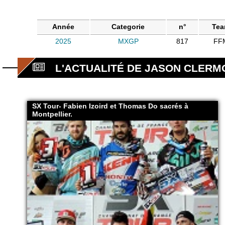
Année
Categorie
n°
Te
2025
MXGP
817
FF
L'ACTUALITÉ DE JASON CLERM
SX Tour- Fabien Izoird et Thomas Do sacrés à
Montpellier.