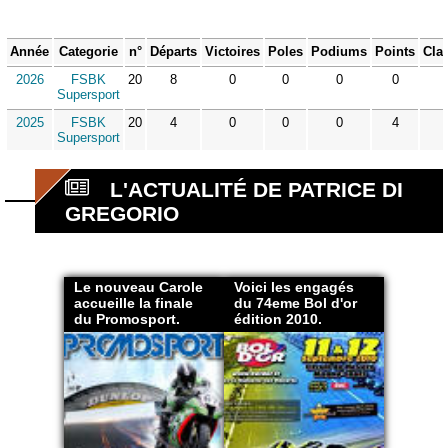
Année
Categorie
n°
Départs
Victoires
Poles
Podiums
Points
Cla
2026
FSBK
20
8
0
0
0
0
Supersport
2025
FSBK
20
4
0
0
0
4
Supersport
L'ACTUALITÉ DE PATRICE DI
GREGORIO
Le nouveau Carole
Voici les engagés
accueille la finale
du 74eme Bol d'or
du Promosport.
édition 2010.