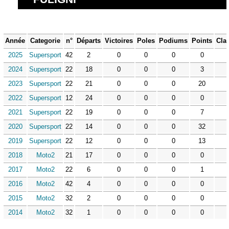
Année
Categorie
n°
Départs
Victoires
Poles
Podiums
Points
Cla
2025
Supersport
42
2
0
0
0
0
2024
Supersport
22
18
0
0
0
3
2023
Supersport
22
21
0
0
0
20
2022
Supersport
12
24
0
0
0
0
2021
Supersport
22
19
0
0
0
7
2020
Supersport
22
14
0
0
0
32
2019
Supersport
22
12
0
0
0
13
2018
Moto2
21
17
0
0
0
0
2017
Moto2
22
6
0
0
0
1
2016
Moto2
42
4
0
0
0
0
2015
Moto2
32
2
0
0
0
0
2014
Moto2
32
1
0
0
0
0