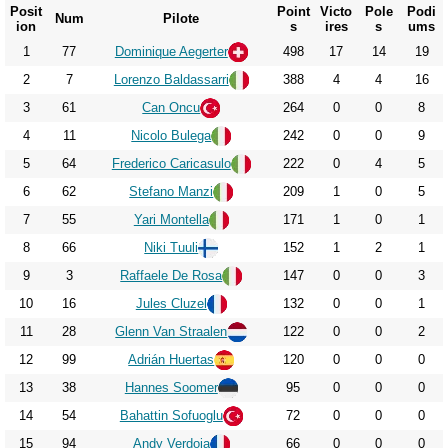
2019
Posit
Point
Victo
Pole
Podi
Num
Pilote
ion
s
ires
s
ums
2020
1
77
Dominique Aegerter
498
17
14
19
2021
2
7
Lorenzo Baldassarri
388
4
4
16
2022
3
61
Can Oncu
264
0
0
8
2023
4
11
Nicolo Bulega
242
0
0
9
2024
5
64
Frederico Caricasulo
222
0
4
5
6
62
Stefano Manzi
209
1
0
5
2025
7
55
Yari Montella
171
1
0
1
2026
8
66
Niki Tuuli
152
1
2
1
9
3
Raffaele De Rosa
147
0
0
3
10
16
Jules Cluzel
132
0
0
1
11
28
Glenn Van Straalen
122
0
0
2
12
99
Adrián Huertas
120
0
0
0
13
38
Hannes Soomer
95
0
0
0
14
54
Bahattin Sofuoglu
72
0
0
0
15
94
Andy Verdoia
66
0
0
0