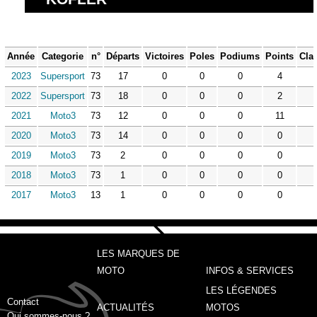
Année
Categorie
n°
Départs
Victoires
Poles
Podiums
Points
Cla
2023
Supersport
73
17
0
0
0
4
2022
Supersport
73
18
0
0
0
2
2021
Moto3
73
12
0
0
0
11
2020
Moto3
73
14
0
0
0
0
2019
Moto3
73
2
0
0
0
0
2018
Moto3
73
1
0
0
0
0
2017
Moto3
13
1
0
0
0
0
LES MARQUES DE
MOTO
INFOS & SERVICES
LES LÉGENDES
Contact
ACTUALITÉS
MOTOS
Qui sommes-nous ?