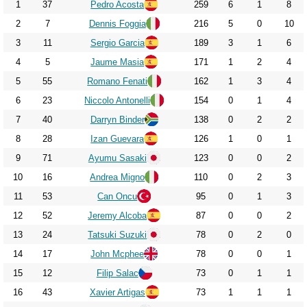
2023
1
37
Pedro Acosta
259
6
1
8
2024
2
7
Dennis Foggia
216
5
0
10
3
11
Sergio Garcia
189
3
1
6
2025
4
5
Jaume Masia
171
1
2
4
2026
5
55
Romano Fenati
162
1
3
4
6
23
Niccolo Antonelli
154
0
1
4
7
40
Darryn Binder
138
0
2
2
8
28
Izan Guevara
126
1
0
1
9
71
Ayumu Sasaki
123
0
0
2
10
16
Andrea Migno
110
0
2
3
11
53
Can Oncu
95
0
1
3
12
52
Jeremy Alcoba
87
0
0
2
13
24
Tatsuki Suzuki
78
0
2
0
14
17
John Mcphee
78
0
0
1
15
12
Filip Salac
73
0
1
1
16
43
Xavier Artigas
73
1
1
1