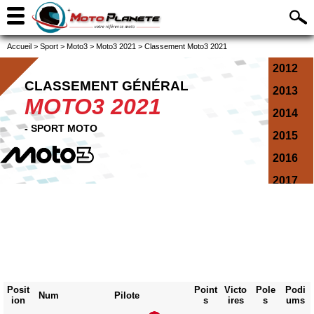
Accueil
>
Sport
>
Moto3
>
Moto3 2021
>
Classement Moto3 2021
2012
CLASSEMENT GÉNÉRAL
2013
MOTO3 2021
2014
- SPORT MOTO
2015
2016
2017
2018
2019
2020
2021
Posit
Point
Victo
Pole
Podi
2022
Num
Pilote
ion
s
ires
s
ums