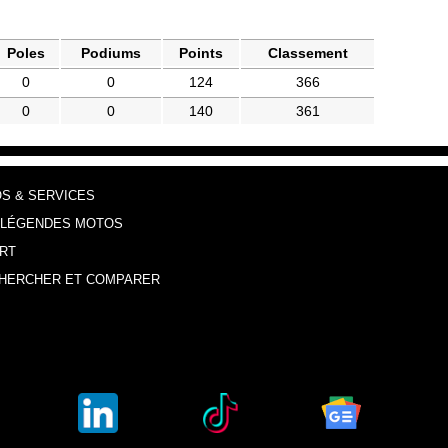
Poles
Podiums
Points
Classement
0
0
124
366
0
0
140
361
OS & SERVICES
 LÉGENDES MOTOS
RT
HERCHER ET COMPARER