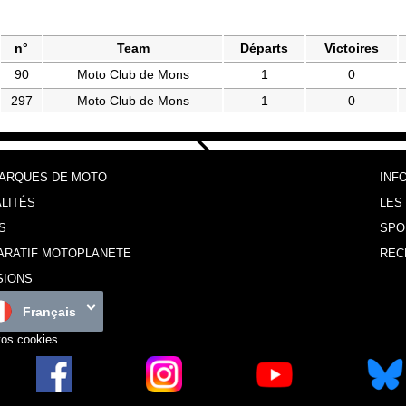
n°
Team
Départs
Victoires
90
Moto Club de Mons
1
0
297
Moto Club de Mons
1
0
MARQUES DE MOTO
INF
LITÉS
LES
S
SPO
ARATIF MOTOPLANETE
REC
SIONS
Français
vos cookies