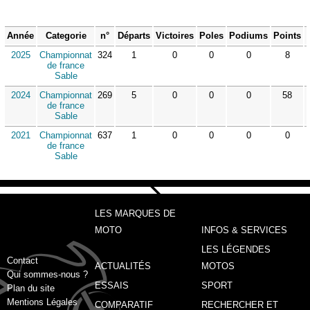
Année
Categorie
n°
Départs
Victoires
Poles
Podiums
Points
2025
Championnat
324
1
0
0
0
8
de france
Sable
2024
Championnat
269
5
0
0
0
58
de france
Sable
2021
Championnat
637
1
0
0
0
0
de france
Sable
LES MARQUES DE
MOTO
INFOS & SERVICES
LES LÉGENDES
Contact
ACTUALITÉS
MOTOS
Qui sommes-nous ?
ESSAIS
SPORT
Plan du site
Mentions Légales
COMPARATIF
RECHERCHER ET