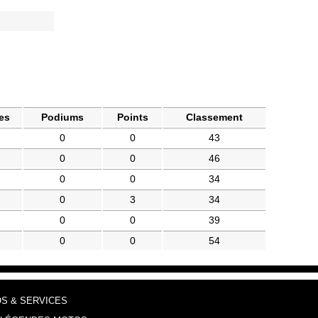
es
Podiums
Points
Classement
0
0
43
0
0
46
0
0
34
0
3
34
0
0
39
0
0
54
OS & SERVICES