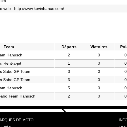
9 cm
te web :
http://www.kevinhanus.com/
Team
Départs
Victoires
Pol
am Hanusch
2
0
0
i Rent-a-jet
1
0
0
s Sabo GP Team
3
0
0
s Sabo GP Team
3
0
0
am Hanusch
5
0
0
abo Team Hanusch
2
0
0
MARQUES DE MOTO
INF