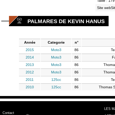
Taille : 17
Site webSi
PALMARES DE KEVIN HANUS
Année
Categorie
n°
2015
Moto3
86
Te
2014
Moto3
86
Fa
2013
Moto3
86
Thoma
2012
Moto3
86
Thoma
2011
125cc
86
Te
2010
125cc
86
Thomas S
LES 
Contact