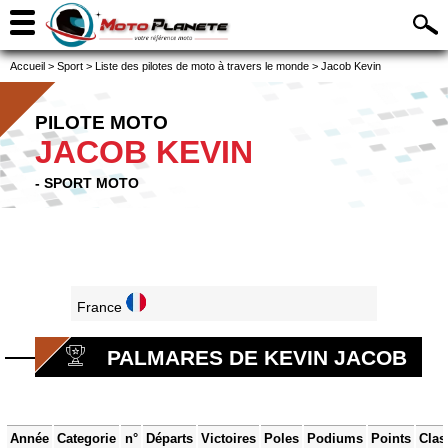
Accueil
>
Sport
>
Liste des pilotes de moto à travers le monde
>
Jacob Kevin
PILOTE MOTO
JACOB KEVIN
- SPORT MOTO
France
PALMARES DE KEVIN JACOB
Année
Categorie
n°
Départs
Victoires
Poles
Podiums
Points
Clas