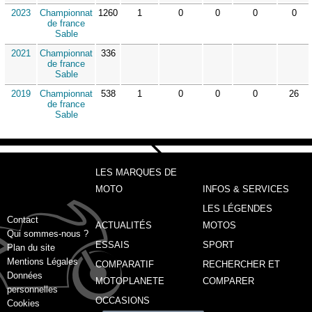
2023
Championnat
1260
1
0
0
0
0
de france
Sable
2021
Championnat
336
de france
Sable
2019
Championnat
538
1
0
0
0
26
de france
Sable
LES MARQUES DE
MOTO
INFOS & SERVICES
LES LÉGENDES
Contact
ACTUALITÉS
MOTOS
Qui sommes-nous ?
ESSAIS
SPORT
Plan du site
Mentions Légales
COMPARATIF
RECHERCHER ET
Données
MOTOPLANETE
COMPARER
personnelles
OCCASIONS
Cookies