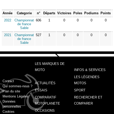
Année
Categorie
n°
Départs
Victoires
Poles
Podiums
Points
2022
Championnat
606
1
0
0
0
0
de france
Sable
2021
Championnat
527
1
0
0
0
0
de france
Sable
LES MARQUES DE
MOTO
INFOS & SERVICES
LES LÉGENDES
Contact
ACTUALITÉS
MOTOS
Qui sommes-nous ?
ESSAIS
SPORT
Plan du site
Mentions Légales
COMPARATIF
RECHERCHER ET
Données
MOTOPLANETE
COMPARER
personnelles
OCCASIONS
Cookies