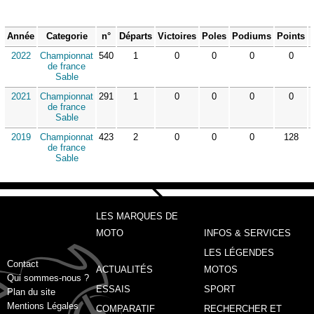
Année
Categorie
n°
Départs
Victoires
Poles
Podiums
Points
2022
Championnat
540
1
0
0
0
0
de france
Sable
2021
Championnat
291
1
0
0
0
0
de france
Sable
2019
Championnat
423
2
0
0
0
128
de france
Sable
LES MARQUES DE
MOTO
INFOS & SERVICES
LES LÉGENDES
Contact
ACTUALITÉS
MOTOS
Qui sommes-nous ?
ESSAIS
SPORT
Plan du site
Mentions Légales
COMPARATIF
RECHERCHER ET