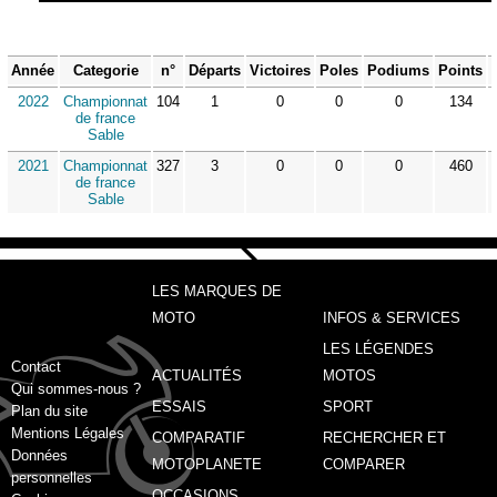
Année
Categorie
n°
Départs
Victoires
Poles
Podiums
Points
2022
Championnat
104
1
0
0
0
134
de france
Sable
2021
Championnat
327
3
0
0
0
460
de france
Sable
LES MARQUES DE
MOTO
INFOS & SERVICES
LES LÉGENDES
Contact
ACTUALITÉS
MOTOS
Qui sommes-nous ?
ESSAIS
SPORT
Plan du site
Mentions Légales
COMPARATIF
RECHERCHER ET
Données
MOTOPLANETE
COMPARER
personnelles
OCCASIONS