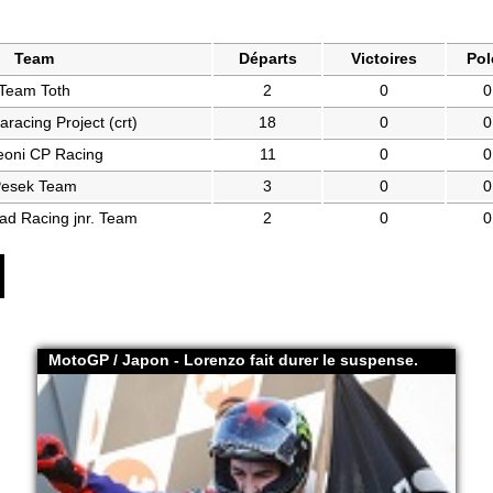
Team
Départs
Victoires
Pol
Team Toth
2
0
0
racing Project (crt)
18
0
0
eoni CP Racing
11
0
0
esek Team
3
0
0
d Racing jnr. Team
2
0
0
MotoGP / Japon - Lorenzo fait durer le suspense.