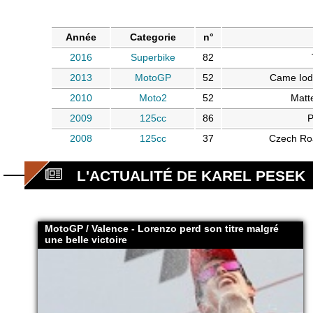
Année
Categorie
n°
2016
Superbike
82
2013
MotoGP
52
Came Ioda
2010
Moto2
52
Matt
2009
125cc
86
P
2008
125cc
37
Czech Roa
L'ACTUALITÉ DE KAREL PESEK
MotoGP / Valence - Lorenzo perd son titre malgré
une belle victoire