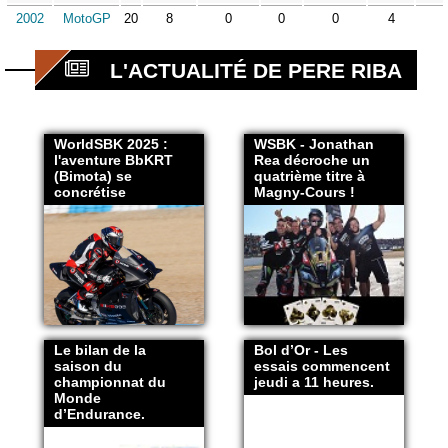
2002
MotoGP
20
8
0
0
0
4
L'ACTUALITÉ DE PERE RIBA
WorldSBK 2025 :
WSBK - Jonathan
l'aventure BbKRT
Rea décroche un
(Bimota) se
quatrième titre à
concrétise
Magny-Cours !
Le bilan de la
Bol d’Or - Les
saison du
essais commencent
championnat du
jeudi a 11 heures.
Monde
d’Endurance.