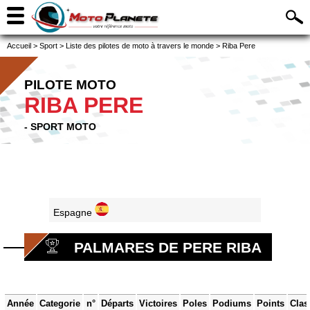
Accueil
>
Sport
>
Liste des pilotes de moto à travers le monde
>
Riba Pere
PILOTE MOTO
RIBA PERE
- SPORT MOTO
Espagne
PALMARES DE PERE RIBA
Année
Categorie
n°
Départs
Victoires
Poles
Podiums
Points
Clas