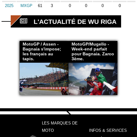
2025
MXGP
61
3
0
0
0
0
L'ACTUALITÉ DE WU RIGA
MotoGP / Assen -
MotoGP/Mugello -
Bagnaia s'impose;
Week-end parfait
les français au
pour Bagnaia. Zarco
tapis.
3ème.
LES MARQUES DE
MOTO
INFOS & SERVICES