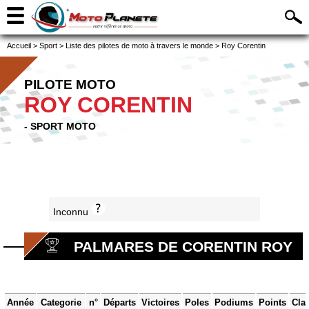
Accueil
>
Sport
>
Liste des pilotes de moto à travers le monde
>
Roy Corentin
PILOTE MOTO
ROY CORENTIN
- SPORT MOTO
Inconnu
PALMARES DE CORENTIN ROY
Année
Categorie
n°
Départs
Victoires
Poles
Podiums
Points
Cla