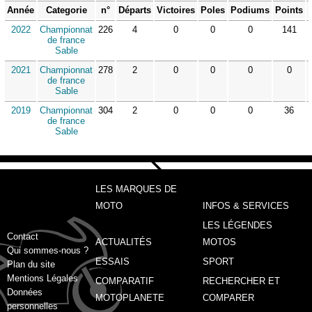
Année
Categorie
n°
Départs
Victoires
Poles
Podiums
Points
2022
Championnat
226
4
0
0
0
141
de france
Sable
2021
Championnat
278
2
0
0
0
0
de france
Sable
2019
Championnat
304
2
0
0
0
36
de france
Sable
LES MARQUES DE
MOTO
INFOS & SERVICES
LES LÉGENDES
Contact
ACTUALITÉS
MOTOS
Qui sommes-nous ?
ESSAIS
SPORT
Plan du site
Mentions Légales
COMPARATIF
RECHERCHER ET
Données
MOTOPLANETE
COMPARER
personnelles