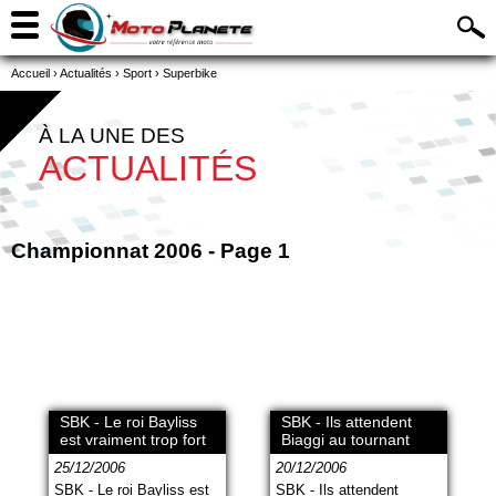
Accueil
›
Actualités
›
Sport
›
Superbike
À LA UNE DES
ACTUALITÉS
Championnat 2006 - Page 1
SBK - Le roi Bayliss
SBK - Ils attendent
est vraiment trop fort
Biaggi au tournant
25/12/2006
20/12/2006
SBK - Le roi Bayliss est
SBK - Ils attendent